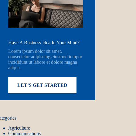
Have A Business Idea In Your Mind?
Lorem ipsum dolor sit amet,
consectetur adipiscing eiusmod tempor
incididunt ut labore et dolore magna
aliqua.
LET’S GET STARTED
ategories
Agriculture
Communications