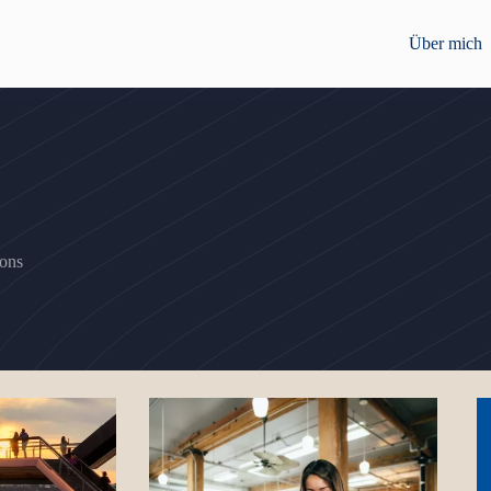
Über mich
ons