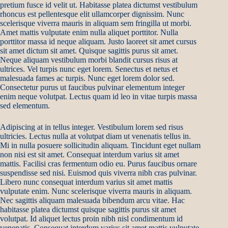
pretium fusce id velit ut. Habitasse platea dictumst vestibulum
rhoncus est pellentesque elit ullamcorper dignissim. Nunc
scelerisque viverra mauris in aliquam sem fringilla ut morbi.
Amet mattis vulputate enim nulla aliquet porttitor. Nulla
porttitor massa id neque aliquam. Justo laoreet sit amet cursus
sit amet dictum sit amet. Quisque sagittis purus sit amet.
Neque aliquam vestibulum morbi blandit cursus risus at
ultrices. Vel turpis nunc eget lorem. Senectus et netus et
malesuada fames ac turpis. Nunc eget lorem dolor sed.
Consectetur purus ut faucibus pulvinar elementum integer
enim neque volutpat. Lectus quam id leo in vitae turpis massa
sed elementum.
Adipiscing at in tellus integer. Vestibulum lorem sed risus
ultricies. Lectus nulla at volutpat diam ut venenatis tellus in.
Mi in nulla posuere sollicitudin aliquam. Tincidunt eget nullam
non nisi est sit amet. Consequat interdum varius sit amet
mattis. Facilisi cras fermentum odio eu. Purus faucibus ornare
suspendisse sed nisi. Euismod quis viverra nibh cras pulvinar.
Libero nunc consequat interdum varius sit amet mattis
vulputate enim. Nunc scelerisque viverra mauris in aliquam.
Nec sagittis aliquam malesuada bibendum arcu vitae. Hac
habitasse platea dictumst quisque sagittis purus sit amet
volutpat. Id aliquet lectus proin nibh nisl condimentum id
venenatis. Consequat interdum varius sit amet mattis vulputate