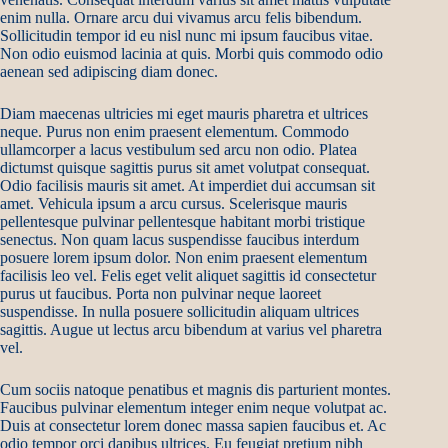
enim nulla. Ornare arcu dui vivamus arcu felis bibendum.
Sollicitudin tempor id eu nisl nunc mi ipsum faucibus vitae.
Non odio euismod lacinia at quis. Morbi quis commodo odio
aenean sed adipiscing diam donec.
Diam maecenas ultricies mi eget mauris pharetra et ultrices
neque. Purus non enim praesent elementum. Commodo
ullamcorper a lacus vestibulum sed arcu non odio. Platea
dictumst quisque sagittis purus sit amet volutpat consequat.
Odio facilisis mauris sit amet. At imperdiet dui accumsan sit
amet. Vehicula ipsum a arcu cursus. Scelerisque mauris
pellentesque pulvinar pellentesque habitant morbi tristique
senectus. Non quam lacus suspendisse faucibus interdum
posuere lorem ipsum dolor. Non enim praesent elementum
facilisis leo vel. Felis eget velit aliquet sagittis id consectetur
purus ut faucibus. Porta non pulvinar neque laoreet
suspendisse. In nulla posuere sollicitudin aliquam ultrices
sagittis. Augue ut lectus arcu bibendum at varius vel pharetra
vel.
Cum sociis natoque penatibus et magnis dis parturient montes.
Faucibus pulvinar elementum integer enim neque volutpat ac.
Duis at consectetur lorem donec massa sapien faucibus et. Ac
odio tempor orci dapibus ultrices. Eu feugiat pretium nibh