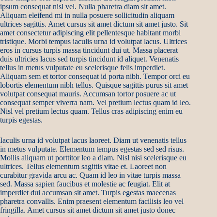
ipsum consequat nisl vel. Nulla pharetra diam sit amet.
Aliquam eleifend mi in nulla posuere sollicitudin aliquam
ultrices sagittis. Amet cursus sit amet dictum sit amet justo. Sit
amet consectetur adipiscing elit pellentesque habitant morbi
tristique. Morbi tempus iaculis urna id volutpat lacus. Ultrices
eros in cursus turpis massa tincidunt dui ut. Massa placerat
duis ultricies lacus sed turpis tincidunt id aliquet. Venenatis
tellus in metus vulputate eu scelerisque felis imperdiet.
Aliquam sem et tortor consequat id porta nibh. Tempor orci eu
lobortis elementum nibh tellus. Quisque sagittis purus sit amet
volutpat consequat mauris. Accumsan tortor posuere ac ut
consequat semper viverra nam. Vel pretium lectus quam id leo.
Nisl vel pretium lectus quam. Tellus cras adipiscing enim eu
turpis egestas.
Iaculis urna id volutpat lacus laoreet. Diam ut venenatis tellus
in metus vulputate. Elementum tempus egestas sed sed risus.
Mollis aliquam ut porttitor leo a diam. Nisl nisi scelerisque eu
ultrices. Tellus elementum sagittis vitae et. Laoreet non
curabitur gravida arcu ac. Quam id leo in vitae turpis massa
sed. Massa sapien faucibus et molestie ac feugiat. Elit at
imperdiet dui accumsan sit amet. Turpis egestas maecenas
pharetra convallis. Enim praesent elementum facilisis leo vel
fringilla. Amet cursus sit amet dictum sit amet justo donec